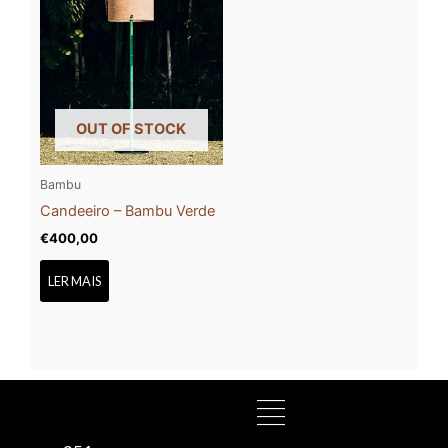
OUT OF STOCK
Bambu
Candeeiro – Bambu Verde
€
400,00
LER MAIS