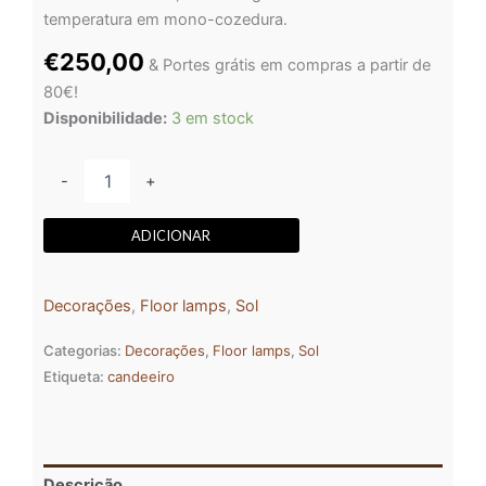
temperatura em mono-cozedura.
€
250,00
& Portes grátis em compras a partir de
80€!
Disponibilidade:
3 em stock
-
+
ADICIONAR
Decorações
,
Floor lamps
,
Sol
Categorias:
Decorações
,
Floor lamps
,
Sol
Etiqueta:
candeeiro
Descrição