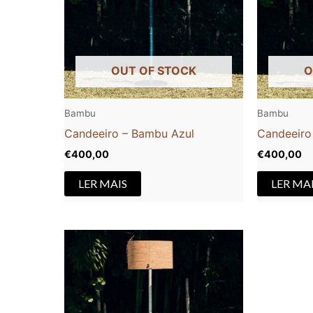
OUT OF STOCK
O
Bambu
Bambu
Candeeiro – Bambu Azul
Candeeiro
€
400,00
€
400,00
LER MAIS
LER MA