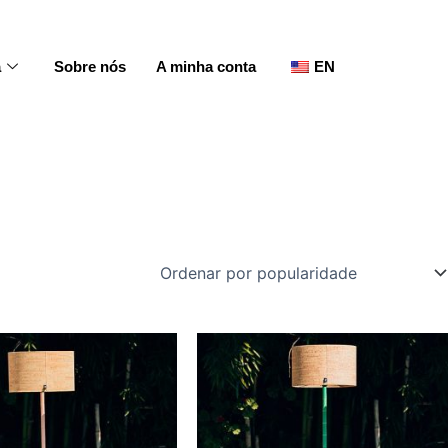
a
Sobre nós
A minha conta
EN